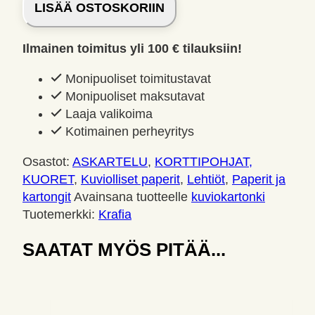
LISÄÄ OSTOSKORIIN
A4
170g
5arkk
Ilmainen toimitus yli 100 € tilauksiin!
pilvet
vaaleanpunainen
Monipuoliset toimitustavat
määrä
Monipuoliset maksutavat
Laaja valikoima
Kotimainen perheyritys
Osastot:
ASKARTELU
,
KORTTIPOHJAT,
KUORET
,
Kuviolliset paperit
,
Lehtiöt
,
Paperit ja
kartongit
Avainsana tuotteelle
kuviokartonki
Tuotemerkki:
Krafia
SAATAT MYÖS PITÄÄ...