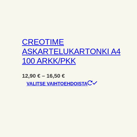
CREOTIME
ASKARTELUKARTONKI A4
100 ARKK/PKK
Hintaluokka:
12,90
€
–
16,50
€
12,90 €
Tällä
VALITSE VAIHTOEHDOISTA
-
tuotteella
16,50 €
on
useampi
muunnelma.
Voit
tehdä
valinnat