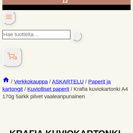
12
Hae
SEARCH
tuotteita…
0
/
Verkkokauppa
/
ASKARTELU
/
Paperit ja
kartongit
/
Kuviolliset paperit
/
Krafia kuviokartonki A4
170g 5arkk pilvet vaaleanpunainen