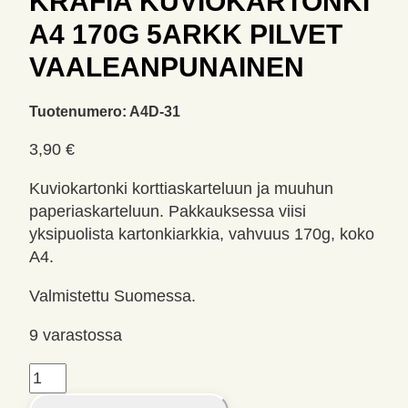
KRAFIA KUVIOKARTONKI
A4 170G 5ARKK PILVET
VAALEANPUNAINEN
Tuotenumero:
A4D-31
3,90
€
Kuviokartonki korttiaskarteluun ja muuhun
paperiaskarteluun. Pakkauksessa viisi
yksipuolista kartonkiarkkia, vahvuus 170g, koko
A4.
Valmistettu Suomessa.
9 varastossa
Krafia
kuviokartonki