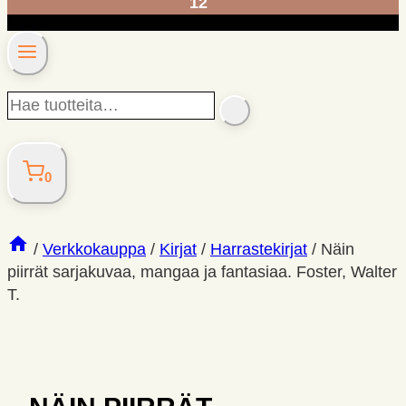
12
Hae
SEARCH
tuotteita…
0
/
Verkkokauppa
/
Kirjat
/
Harrastekirjat
/
Näin
piirrät sarjakuvaa, mangaa ja fantasiaa. Foster, Walter
T.