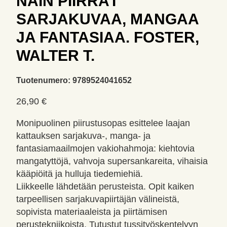
NÄIN PIIRRÄT
SARJAKUVAA, MANGAA
JA FANTASIAA. FOSTER,
WALTER T.
Tuotenumero:
9789524041652
26,90
€
Monipuolinen piirustusopas esittelee laajan
kattauksen sarjakuva-, manga- ja
fantasiamaailmojen vakiohahmoja: kiehtovia
mangatyttöjä, vahvoja supersankareita, vihaisia
kääpiöitä ja hulluja tiedemiehiä.
Liikkeelle lähdetään perusteista. Opit kaiken
tarpeellisen sarjakuvapiirtäjän välineistä,
sopivista materiaaleista ja piirtämisen
perustekniikoista. Tutustut tussityöskentelyyn