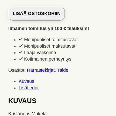
Näin
LISÄÄ OSTOSKORIIN
piirrät
sarjakuvaa,
Ilmainen toimitus yli 100 € tilauksiin!
mangaa
ja
Monipuoliset toimitustavat
fantasiaa.
Monipuoliset maksutavat
Foster,
Laaja valikoima
Walter
Kotimainen perheyritys
T.
määrä
Osastot:
Harrastekirjat
,
Taide
Kuvaus
Lisätiedot
KUVAUS
Kustannus Mäkelä