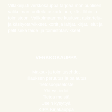
Villakeiju.fi verkkokauppa tarjoaa monipuolisen
valikoiman tuotteita askarteluun, käsitöihin ja
toimistoon. Valikoimaamme kuuluvat askartelu-
ja käsityötarvikkeet, kortit ja lahjat, kirjat, lelut ja
pelit sekä taide- ja toimistotarvikkeet.
VERKKOKAUPPA
Maksu- ja toimitusehdot
Tilauksen peruutus ja palautus
Tietosuojaseloste
Yhteystiedot
Tietoa meistä
Usein kysyttyä
KIPA-Kirjakauppa