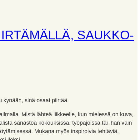
 PIIRTÄMÄLLÄ, SAUKKO-
tu kynään, sinä osaat piirtää.
ilmalla. Mistä lähteä liikkeelle, kun mielessä on kuva,
aalista sanastoa kokouksissa, työpajoissa tai ihan vain
löytämisessä. Mukana myös inspiroivia tehtäviä,
si iloksi.