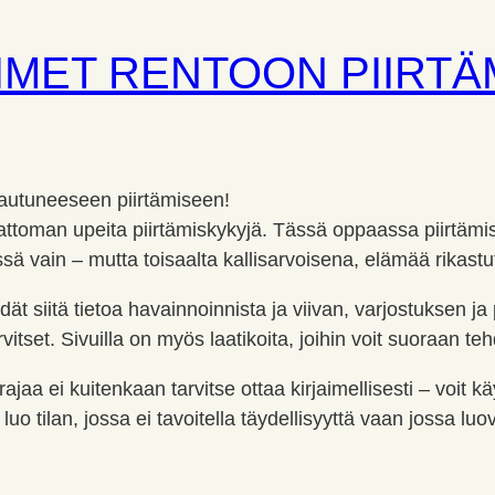
IMET RENTOON PIIRTÄ
pautuneeseen piirtämiseen!
ttoman upeita piirtämiskykyjä. Tässä oppaassa piirtämis
ä vain – mutta toisaalta kallisarvoisena, elämää rikastu
ät siitä tietoa havainnoinnista ja viivan, varjostuksen ja p
arvitset. Sivuilla on myös laatikoita, joihin voit suoraan t
aa ei kuitenkaan tarvitse ottaa kirjaimellisesti – voit k
uo tilan, jossa ei tavoitella täydellisyyttä vaan jossa lu