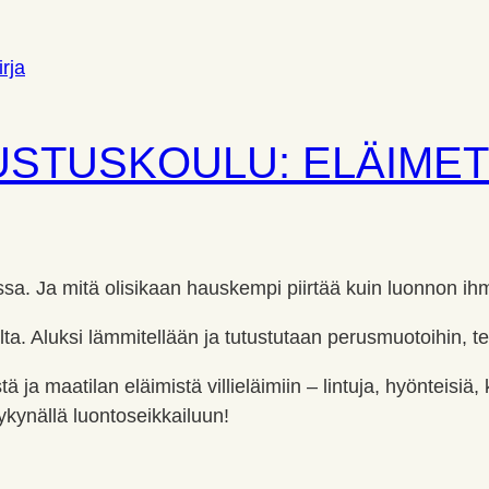
USTUSKOULU: ELÄIMET
ussa. Ja mitä olisikaan hauskempi piirtää kuin luonnon ihm
lta. Aluksi lämmitellään ja tutustutaan perusmuotoihin, t
ä ja maatilan eläimistä villieläimiin – lintuja, hyönteisiä
ykynällä luontoseikkailuun!