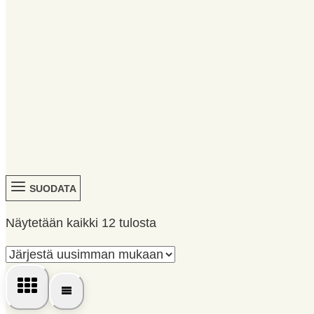
SUODATA
Sorted
Näytetään kaikki 12 tulosta
by
latest