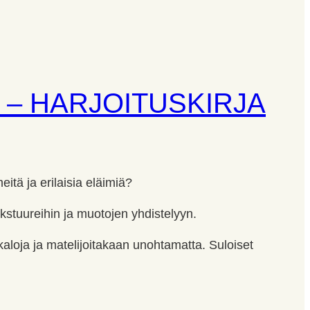
 – HARJOITUSKIRJA
eitä ja erilaisia eläimiä?
ekstuureihin ja muotojen yhdistelyyn.
, kaloja ja matelijoitakaan unohtamatta. Suloiset