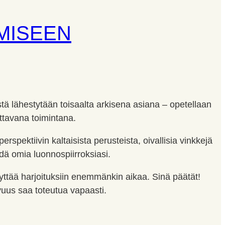
MISEEN
tä lähestytään toisaalta arkisena asiana – opetellaan
ttavana toimintana.
erspektiivin kaltaisista perusteista, oivallisia vinkkejä
ehdä omia luonnospiirroksiasi.
äyttää harjoituksiin enemmänkin aikaa. Sinä päätät!
ovuus saa toteutua vapaasti.