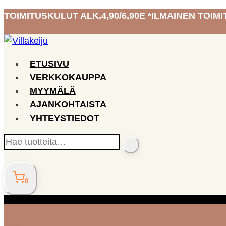
Siirry
TOIMITUSKULUT ALK.4,90/6,90E *ILMAINEN TOIMIT
sisältöön
ETUSIVU
VERKKOKAUPPA
MYYMÄLÄ
AJANKOHTAISTA
YHTEYSTIEDOT
Hae
SEARCH
tuotteita…
0