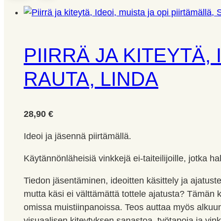
PIIRRÄ JA KITEYTÄ,
RAUTA, LINDA
28,90
€
Ideoi ja jäsennä piirtämällä.
Käytännönläheisiä vinkkejä ei-taiteilijoille, jotka h
Tiedon jäsentäminen, ideoitten käsittely ja ajatuste
mutta käsi ei välttämättä tottele ajatusta? Täm
omissa muistiinpanoissa. Teos auttaa myös alkuun
visuaalisen kiteytyksen sanastoa, työtapoja ja vinkke