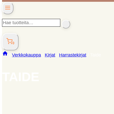
Hae
SEARCH
tuotteita…
0
/
Verkkokauppa
/
Kirjat
/
Harrastekirjat
/
Taide
TAIDE