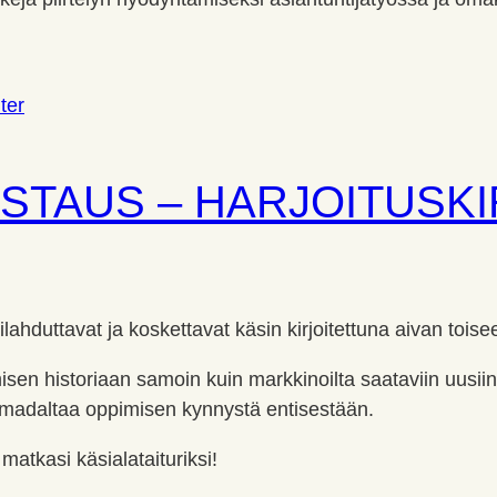
KSTAUS – HARJOITUSK
et ilahduttavat ja koskettavat käsin kirjoitettuna aivan toi
sen historiaan samoin kuin markkinoilta saataviin uusiin j
kä madaltaa oppimisen kynnystä entisestään.
 matkasi käsialataituriksi!