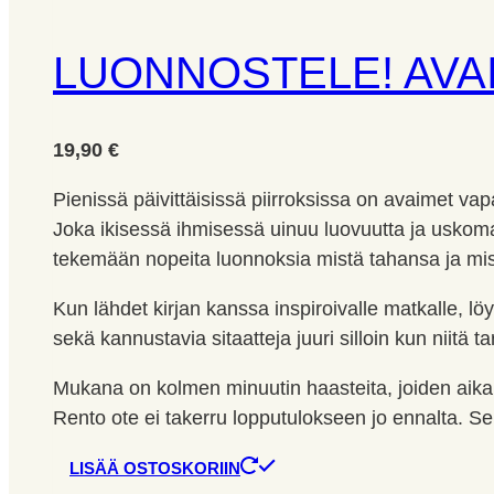
LUONNOSTELE! AVA
19,90
€
Pienissä päivittäisissä piirroksissa on avaimet va
Joka ikisessä ihmisessä uinuu luovuutta ja uskoma
tekemään nopeita luonnoksia mistä tahansa ja miss
Kun lähdet kirjan kanssa inspiroivalle matkalle, löyd
sekä kannustavia sitaatteja juuri silloin kun niitä t
Mukana on kolmen minuutin haasteita, joiden aikaraj
Rento ote ei takerru lopputulokseen jo ennalta. Se l
LISÄÄ OSTOSKORIIN