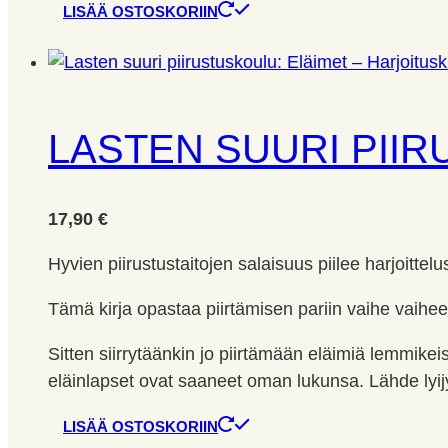
LISÄÄ OSTOSKORIIN
LASTEN SUURI PIIR
17,90
€
Hyvien piirustustaitojen salaisuus piilee harjoittel
Tämä kirja opastaa piirtämisen pariin vaihe vaihee
Sitten siirrytäänkin jo piirtämään eläimiä lemmikeist
eläinlapset ovat saaneet oman lukunsa. Lähde lyij
LISÄÄ OSTOSKORIIN