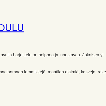
KOULU
vulla harjoittelu on helppoa ja innostavaa. Jokaisen y
aalaamaan lemmikkejä, maatilan eläimiä, kasveja, raken