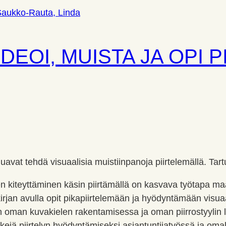
 IDEOI, MUISTA JA OPI
aluavat tehdä visuaalisia muistiinpanoja piirtelemällä. Tar
n kiteyttäminen käsin piirtämällä on kasvava työtapa maa
än kirjan avulla opit pikapiirtelemään ja hyödyntämään visu
 oman kuvakielen rakentamisessa ja oman piirrostyylin 
jä piirtelyn hyödyntämiseksi asiantuntijatyössä ja omak