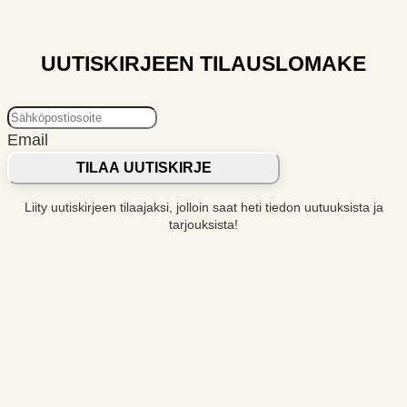
Voit
tehdä
valinnat
UUTISKIRJEEN TILAUSLOMAKE
tuotteen
sivulla.
Email
TILAA UUTISKIRJE
Liity uutiskirjeen tilaajaksi, jolloin saat heti tiedon uutuuksista ja
tarjouksista!