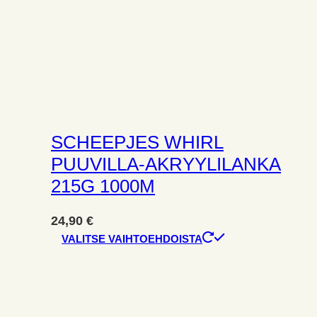
SCHEEPJES WHIRL
PUUVILLA-AKRYYLILANKA
215G 1000M
24,90
€
Tällä
VALITSE VAIHTOEHDOISTA
tuotteella
on
useampi
muunnelma.