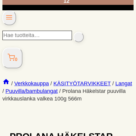
12
Hae
SEARCH
tuotteita…
0
/
Verkkokauppa
/
KÄSITYÖ­TARVIKKEET
/
Langat
/
Puuvilla/bambulangat
/
Prolana Häkelstar puuvilla
virkkauslanka valkea 100g 566m