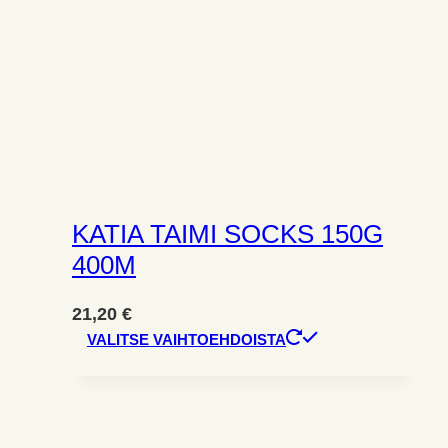
KATIA TAIMI SOCKS 150G
400M
21,20
€
Tällä
VALITSE VAIHTOEHDOISTA
tuotteella
on
useampi
muunnelma.