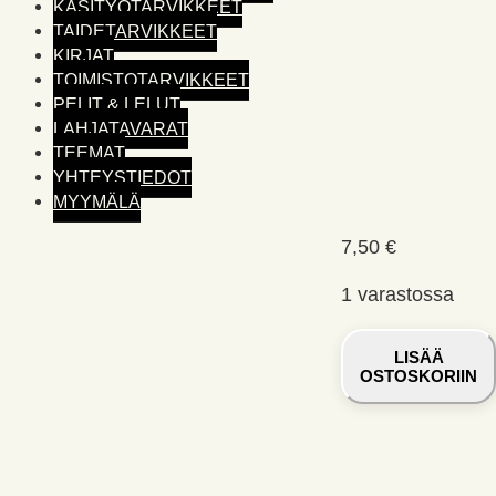
KÄSITYÖTARVIKKEET
TAIDETARVIKKEET
KIRJAT
TOIMISTO­TARVIKKEET
PELIT & LELUT
LAHJATAVARAT
TEEMAT
YHTEYSTIEDOT
MYYMÄLÄ
7,50
€
1 varastossa
Prolana
LISÄÄ
Häkelstar
OSTOSKORIIN
puuvilla
virkkauslanka
valkea
100g