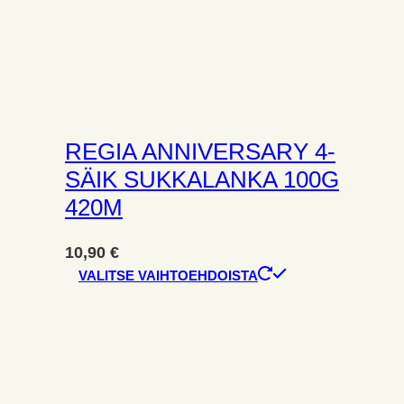
REGIA ANNIVERSARY 4-
SÄIK SUKKALANKA 100G
420M
10,90
€
Tällä
VALITSE VAIHTOEHDOISTA
tuotteella
on
useampi
muunnelma.
Voit