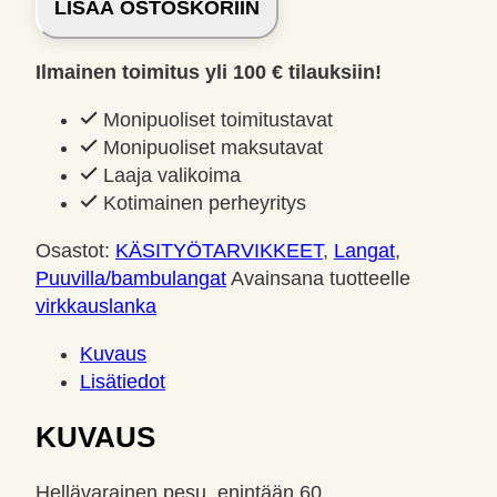
LISÄÄ OSTOSKORIIN
Häkelstar
puuvilla
Ilmainen toimitus yli 100 € tilauksiin!
virkkauslanka
valkea
Monipuoliset toimitustavat
100g
Monipuoliset maksutavat
566m
Laaja valikoima
määrä
Kotimainen perheyritys
Osastot:
KÄSITYÖ­TARVIKKEET
,
Langat
,
Puuvilla/bambulangat
Avainsana tuotteelle
virkkauslanka
Kuvaus
Lisätiedot
KUVAUS
Hellävarainen pesu, enintään 60