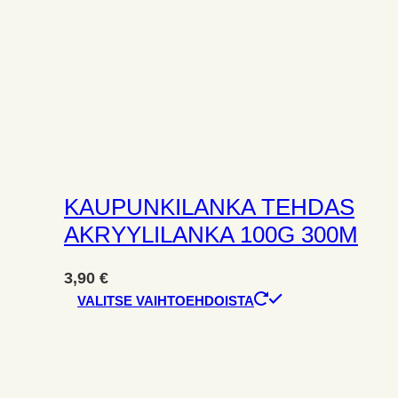
KAUPUNKILANKA TEHDAS
AKRYYLILANKA 100G 300M
3,90
€
Tällä
VALITSE VAIHTOEHDOISTA
tuotteella
on
useampi
muunnelma.