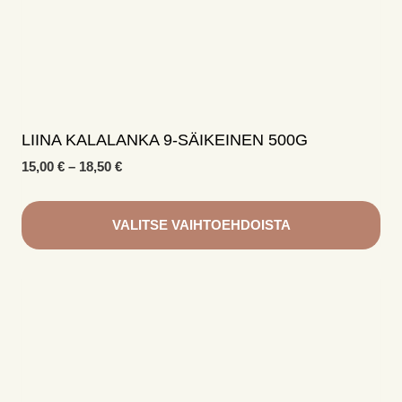
LIINA KALALANKA 9-SÄIKEINEN 500G
Hintaluokka:
15,00
€
–
18,50
€
15,00 €
-
18,50 €
VALITSE VAIHTOEHDOISTA
Tällä
tuotteella
on
useampi
muunnelma.
Voit
tehdä