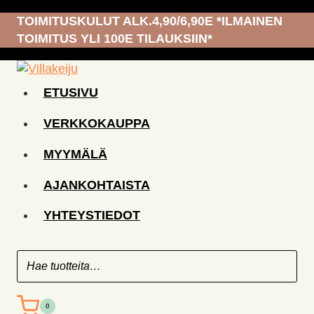
Siirry
TOIMITUSKULUT ALK.4,90/6,90E *ILMAINEN
sisältöön
TOIMITUS YLI 100E TILAUKSIIN*
ETUSIVU
VERKKOKAUPPA
MYYMÄLÄ
AJANKOHTAISTA
YHTEYSTIEDOT
0