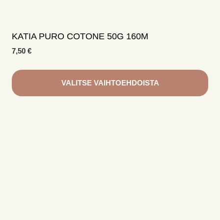
KATIA PURO COTONE 50G 160M
7,50
€
VALITSE VAIHTOEHDOISTA
Tällä
tuotteella
on
useampi
muunnelma.
Voit
tehdä
valinnat
tuotteen
sivulla.