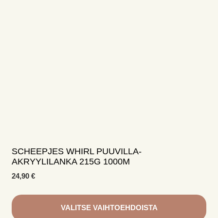
Voit
tehdä
valinnat
tuotteen
sivulla.
SCHEEPJES WHIRL PUUVILLA-
AKRYYLILANKA 215G 1000M
24,90
€
VALITSE VAIHTOEHDOISTA