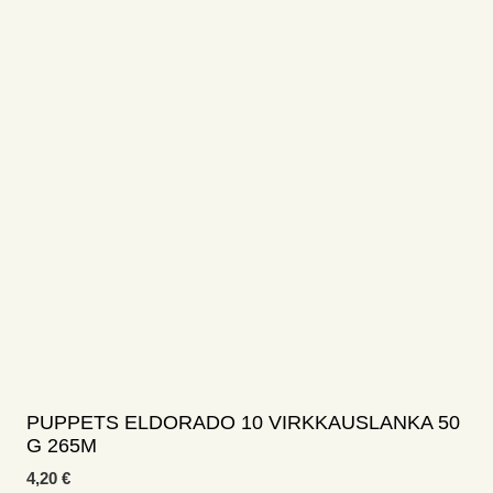
on
useampi
muunnelma.
Voit
tehdä
valinnat
tuotteen
sivulla.
PUPPETS ELDORADO 10 VIRKKAUSLANKA 50
G 265M
4,20
€