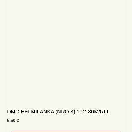
on
useampi
muunnelma.
Voit
tehdä
valinnat
tuotteen
sivulla.
DMC HELMILANKA (NRO 8) 10G 80M/RLL
5,50
€