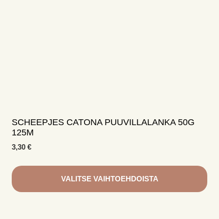
valinnat
tuotteen
sivulla.
SCHEEPJES CATONA PUUVILLALANKA 50G
125M
3,30
€
VALITSE VAIHTOEHDOISTA
Tällä
tuotteella