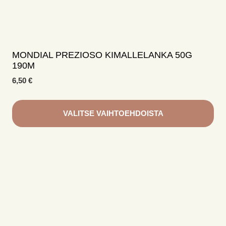
MONDIAL PREZIOSO KIMALLELANKA 50G
190M
6,50
€
VALITSE VAIHTOEHDOISTA
Tällä
tuotteella
on
useampi
muunnelma.
Voit
tehdä
valinnat