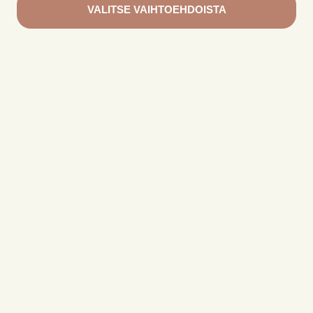
VALITSE VAIHTOEHDOISTA
Tällä
tuotteella
on
useampi
muunnelma.
Voit
tehdä
valinnat
tuotteen
sivulla.