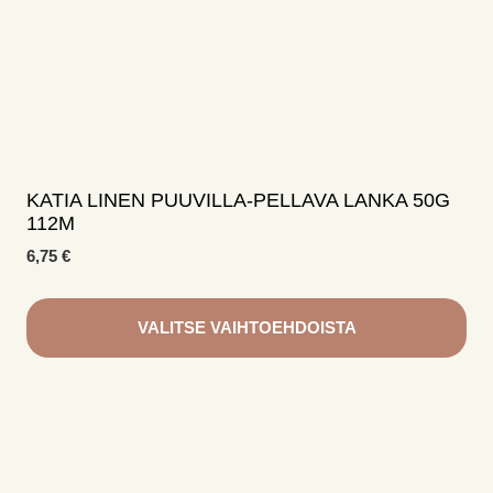
KATIA LINEN PUUVILLA-PELLAVA LANKA 50G
112M
6,75
€
VALITSE VAIHTOEHDOISTA
Tällä
tuotteella
on
useampi
muunnelma.