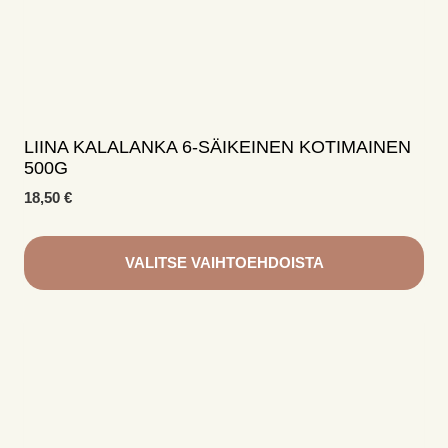
LIINA KALALANKA 6-SÄIKEINEN KOTIMAINEN
500G
18,50
€
VALITSE VAIHTOEHDOISTA
Tällä
tuotteella
on
useampi
muunnelma.
Voit