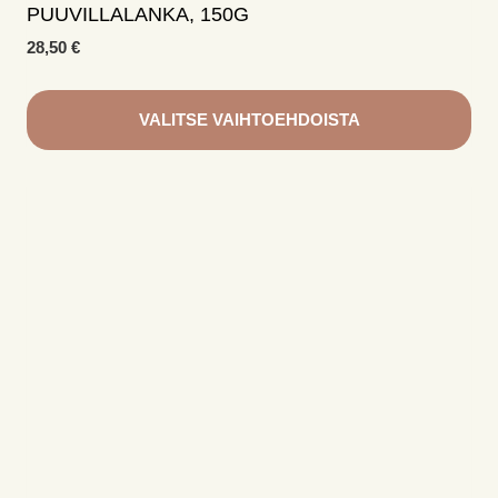
PUUVILLALANKA, 150G
28,50
€
VALITSE VAIHTOEHDOISTA
Tällä
tuotteella
on
useampi
muunnelma.
Voit
tehdä
valinnat
tuotteen
sivulla.