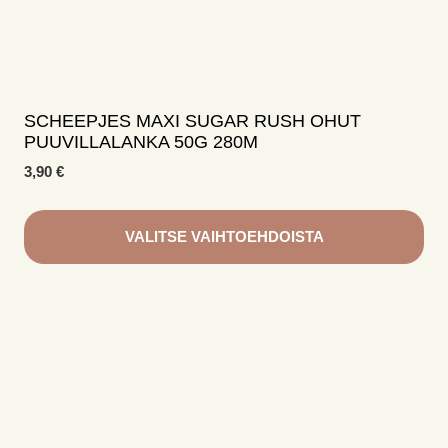
SCHEEPJES MAXI SUGAR RUSH OHUT
PUUVILLALANKA 50G 280M
3,90
€
VALITSE VAIHTOEHDOISTA
Tällä
tuotteella
on
useampi
muunnelma.
Voit
tehdä