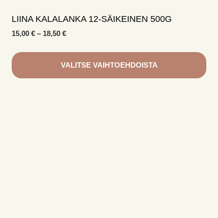
LIINA KALALANKA 12-SÄIKEINEN 500G
Hintaluokka:
15,00
€
–
18,50
€
15,00 €
-
18,50 €
VALITSE VAIHTOEHDOISTA
Tällä
tuotteella
on
useampi
muunnelma.
Voit
tehdä
valinnat
tuotteen
sivulla.