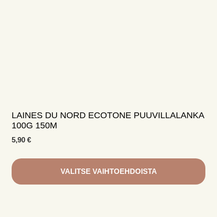
tuotteen
sivulla.
LAINES DU NORD ECOTONE PUUVILLALANKA
100G 150M
5,90
€
VALITSE VAIHTOEHDOISTA
Tällä
tuotteella
on