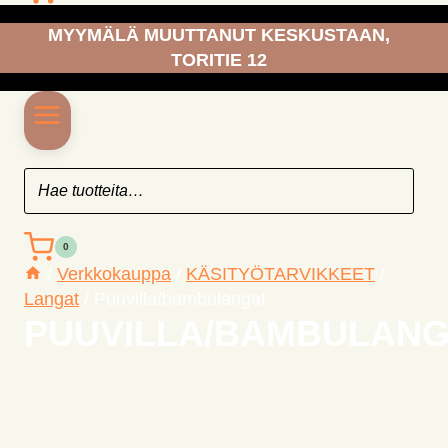
MYYMÄLÄ MUUTTANUT KESKUSTAAN,
TORITIE 12
0
/
Verkkokauppa
/
KÄSITYÖ­TARVIKKEET
/
Langat
/
Puuvilla/bambulangat
PUUVILLA/BAMBULANG