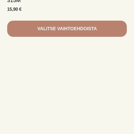
315M
15,90
€
VALITSE VAIHTOEHDOISTA
Tällä
tuotteella
on
useampi
muunnelma.
Voit
tehdä
valinnat
tuotteen
sivulla.