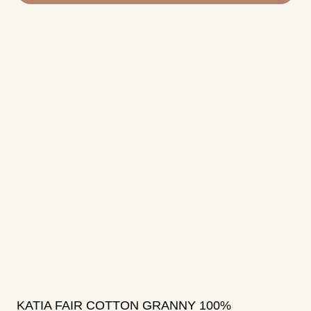
Tällä
tuotteella
on
useampi
muunnelma.
Voit
tehdä
valinnat
tuotteen
sivulla.
KATIA FAIR COTTON GRANNY 100%