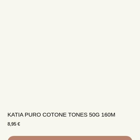
useampi
muunnelma.
Voit
tehdä
valinnat
tuotteen
sivulla.
KATIA PURO COTONE TONES 50G 160M
8,95
€