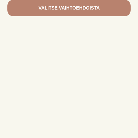
VALITSE VAIHTOEHDOISTA
Tällä
tuotteella
on
useampi
muunnelma.
Voit
tehdä
valinnat
tuotteen
sivulla.