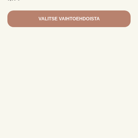
VALITSE VAIHTOEHDOISTA
Tällä
tuotteella
on
useampi
muunnelma.
Voit
tehdä
valinnat
tuotteen
sivulla.