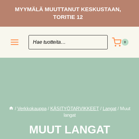
Siirry
MYYMÄLÄ MUUTTANUT KESKUSTAAN,
sisältöön
TORITIE 12
0
/
Verkkokauppa
/
KÄSITYÖ­TARVIKKEET
/
Langat
/
Muut
langat
MUUT LANGAT