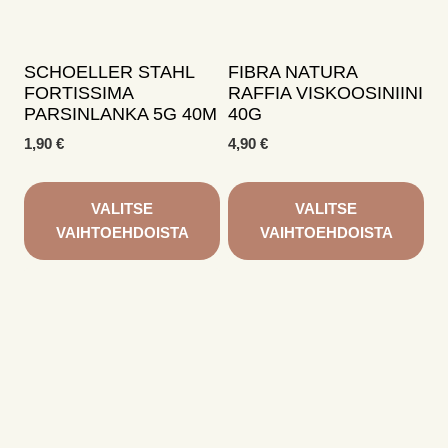
SCHOELLER STAHL
FIBRA NATURA
FORTISSIMA
RAFFIA VISKOOSINIINI
PARSINLANKA 5G 40M
40G
1,90
€
4,90
€
VALITSE
VALITSE
VAIHTOEHDOISTA
VAIHTOEHDOISTA
Tällä
Tällä
tuotteella
tuotteella
on
on
useampi
useampi
muunnelma.
muunnelma.
Voit
Voit
tehdä
tehdä
valinnat
valinnat