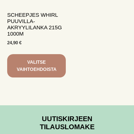
tuotteen
tuotteen
sivulla.
sivulla.
SCHEEPJES WHIRL
PUUVILLA-
AKRYYLILANKA 215G
1000M
24,90
€
VALITSE
VAIHTOEHDOISTA
Tällä
tuotteella
on
useampi
muunnelma.
UUTISKIRJEEN
Voit
tehdä
TILAUSLOMAKE
valinnat