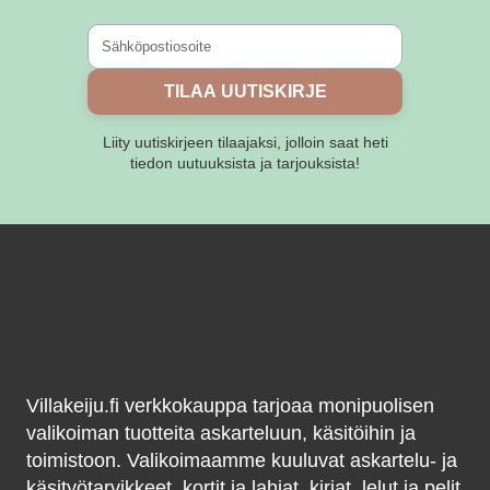
tuotteen
sivulla.
TILAA UUTISKIRJE
Liity uutiskirjeen tilaajaksi, jolloin saat heti
tiedon uutuuksista ja tarjouksista!
Villakeiju.fi verkkokauppa tarjoaa monipuolisen
valikoiman tuotteita askarteluun, käsitöihin ja
toimistoon. Valikoimaamme kuuluvat askartelu- ja
käsityötarvikkeet, kortit ja lahjat, kirjat, lelut ja pelit