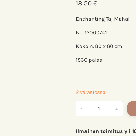
18,50
€
Enchanting Taj Mahal
No. 12000741
Koko n. 80 x 60 cm
1530 palaa
2 varastossa
Ravensburger
palapeli
1500
palaa
Ilmainen toimitus yli 1