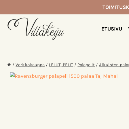
Siirry
TOIMITUSK
sisältöön
ETUSIVU
/
Verkkokauppa
/
LELUT, PELIT
/
Palapelit
/
Aikuisten pala