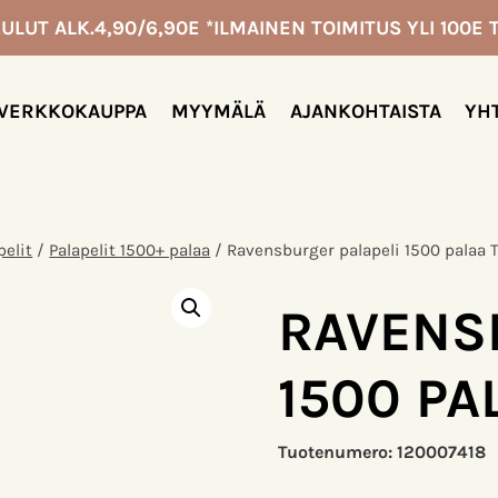
ULUT ALK.4,90/6,90E *ILMAINEN TOIMITUS YLI 100E T
VERKKOKAUPPA
MYYMÄLÄ
AJANKOHTAISTA
YH
pelit
/
Palapelit 1500+ palaa
/
Ravensburger palapeli 1500 palaa 
RAVENS
1500 PA
Tuotenumero:
120007418