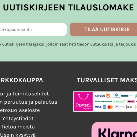
UUTISKIRJEEN TILAUSLOMAKE
TILAA UUTISKIRJE
ty uutiskirjeen tilaajaksi, jolloin saat heti tiedon uutuuksista ja tarjouksi
ERKKOKAUPPA
TURVALLISET MAK
u- ja toimitusehdot
n peruutus ja palautus
ietosuojaseloste
Yhteystiedot
Tietoa meistä
Usein kysyttyä