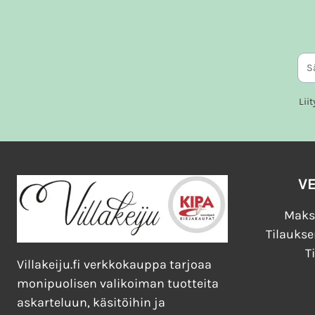
Lii
V
Maks
Tilaukse
T
Villakeiju.fi verkkokauppa tarjoaa
monipuolisen valikoiman tuotteita
askarteluun, käsitöihin ja