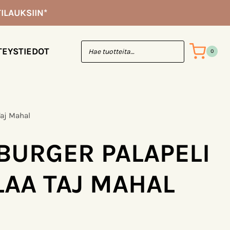
palaa
ILAUKSIIN*
Taj
Mahal
TEYSTIEDOT
0
määrä
Taj Mahal
BURGER PALAPELI
LAA TAJ MAHAL