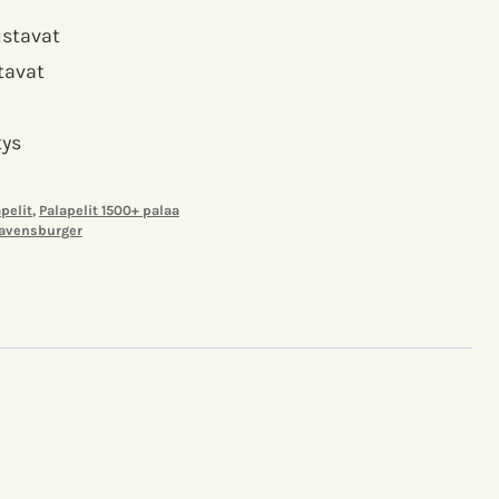
ustavat
tavat
tys
pelit
,
Palapelit 1500+ palaa
avensburger