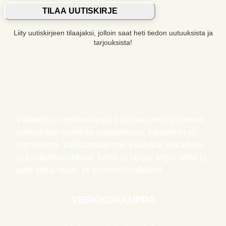
TILAA UUTISKIRJE
Liity uutiskirjeen tilaajaksi, jolloin saat heti tiedon uutuuksista ja
tarjouksista!
Villakeiju.fi verkkokauppa tarjoaa monipuolisen
valikoiman tuotteita askarteluun, käsitöihin ja
toimistoon. Valikoimaamme kuuluvat askartelu-
ja käsityötarvikkeet, kortit ja lahjat, kirjat, lelut ja
pelit sekä taide- ja toimistotarvikkeet.
VERKKOKAUPPA