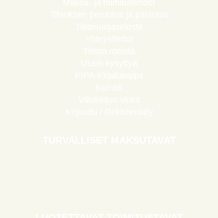
Maksu- ja toimitusehdot
Tilauksen peruutus ja palautus
Tietosuojaseloste
Yhteystiedot
Tietoa meistä
Usein kysyttyä
KIPA-Kirjakauppa
Kurssit
Villakeijun vinkit
Kirjaudu / Rekisteröidy
TURVALLISET MAKSUTAVAT
LUOTETTAVAT TOIMITUSTAVAT