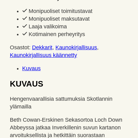
Cowan-
Monipuoliset toimitustavat
Erskine,
Monipuoliset maksutavat
Beth
Laaja valikoima
määrä
Kotimainen perheyritys
Osastot:
Dekkarit
,
Kaunokirjallisuus
,
Kaunokirjallisuus käännetty
Kuvaus
KUVAUS
Hengenvaarallisia sattumuksia Skotlannin
ylämailla
Beth Cowan-Erskinen Sekasortoa Loch Down
Abbeyssa jatkaa Inverkillenin suvun kartanon
arvoituksellista ja hetkittäin suorastaan