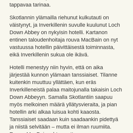
tappavaa tarinaa.
Skotlannin ylämailla riehunut kulkutauti on
väistynyt, ja Inverkillenin suvulle kuulunut Loch
Down Abbey on nykyisin hotelli. Kartanon
entinen taloudenhoitaja rouva MacBain on nyt
vastuussa hotellin päivittäisestä toiminnasta,
eikä Inverkillenin sukua ole ikävä.
Hotelli menestyy niin hyvin, että on aika
järjestää kunnon ylämaan tanssiaiset. Tilanne
kuitenkin muuttuu yllättäen, kun eräs
Inverkilleneistä palaa maitojunalla takaisin Loch
Down Abbeyyn. Samalla Skotlantiin saapuu
myös melkoinen määrä yllätysvieraita, ja pian
hotellin arki alkaa luisua kohti kaaosta.
Tanssiaiset saadaan kuin saadaankin pidettyä
ja niistä selvitään – mutta ei ilman ruumiita.