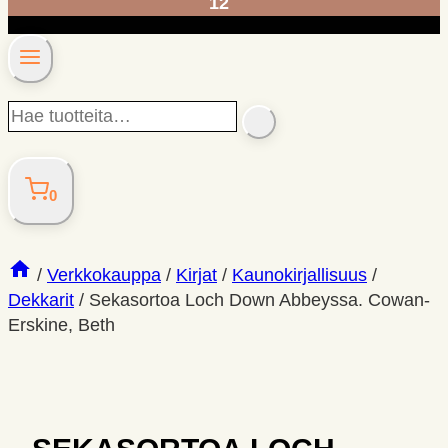
12
Hae
SEARCH
tuotteita…
0
/
Verkkokauppa
/
Kirjat
/
Kaunokirjallisuus
/
Dekkarit
/
Sekasortoa Loch Down Abbeyssa. Cowan-
Erskine, Beth