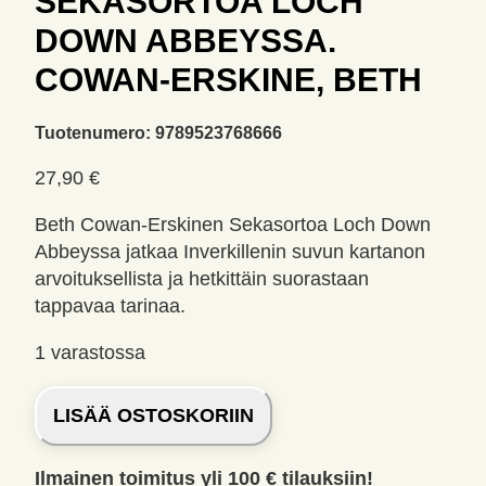
SEKASORTOA LOCH
DOWN ABBEYSSA.
COWAN-ERSKINE, BETH
Tuotenumero:
9789523768666
27,90
€
Beth Cowan-Erskinen Sekasortoa Loch Down
Abbeyssa jatkaa Inverkillenin suvun kartanon
arvoituksellista ja hetkittäin suorastaan
tappavaa tarinaa.
1 varastossa
Sekasortoa
LISÄÄ OSTOSKORIIN
Loch
Down
Ilmainen toimitus yli 100 € tilauksiin!
Abbeyssa.