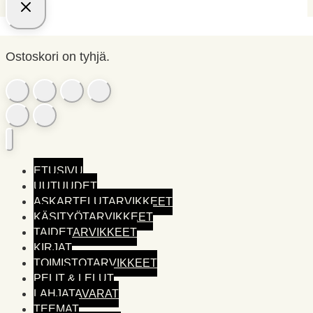
Ostoskori on tyhjä.
ETUSIVU
UUTUUDET
ASKARTELUTARVIKKEET
KÄSITYÖTARVIKKEET
TAIDETARVIKKEET
KIRJAT
TOIMISTO­TARVIKKEET
PELIT & LELUT
LAHJATAVARAT
TEEMAT