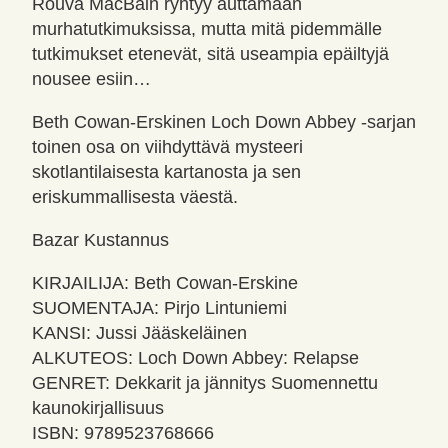
Rouva MacBain ryhtyy auttamaan
murhatutkimuksissa, mutta mitä pidemmälle
tutkimukset etenevät, sitä useampia epäiltyjä
nousee esiin…
Beth Cowan-Erskinen Loch Down Abbey -sarjan
toinen osa on viihdyttävä mysteeri
skotlantilaisesta kartanosta ja sen
eriskummallisesta väestä.
Bazar Kustannus
KIRJAILIJA: Beth Cowan-Erskine
SUOMENTAJA: Pirjo Lintuniemi
KANSI: Jussi Jääskeläinen
ALKUTEOS: Loch Down Abbey: Relapse
GENRET: Dekkarit ja jännitys Suomennettu
kaunokirjallisuus
ISBN: 9789523768666