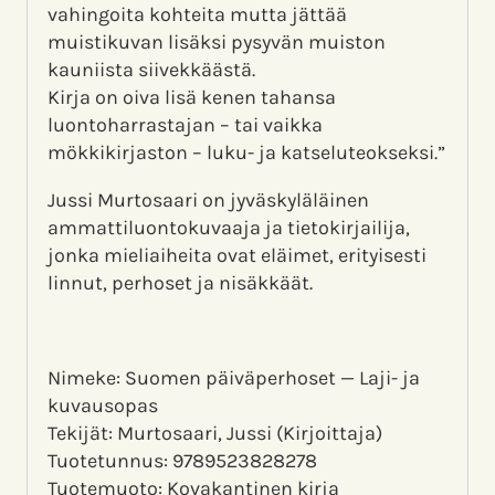
vahingoita kohteita mutta jättää
muistikuvan lisäksi pysyvän muiston
kauniista siivekkäästä.
Kirja on oiva lisä kenen tahansa
luontoharrastajan – tai vaikka
mökkikirjaston – luku- ja katseluteokseksi.”
Jussi Murtosaari on jyväskyläläinen
ammattiluontokuvaaja ja tietokirjailija,
jonka mieliaiheita ovat eläimet, erityisesti
linnut, perhoset ja nisäkkäät.
Nimeke: Suomen päiväperhoset — Laji- ja
kuvausopas
Tekijät: Murtosaari, Jussi (Kirjoittaja)
Tuotetunnus: 9789523828278
Tuotemuoto: Kovakantinen kirja