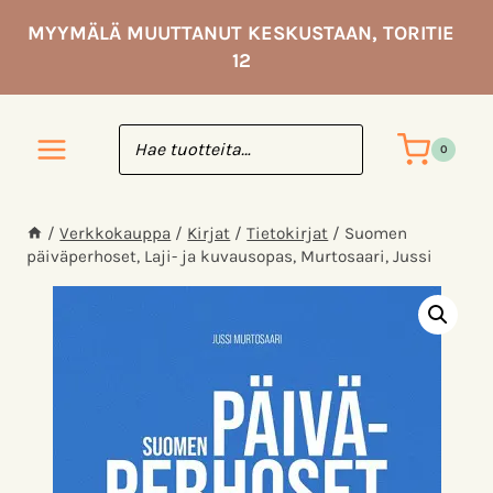
Siirry
MYYMÄLÄ MUUTTANUT KESKUSTAAN, TORITIE
sisältöön
12
0
/
Verkkokauppa
/
Kirjat
/
Tietokirjat
/
Suomen
päiväperhoset, Laji- ja kuvausopas, Murtosaari, Jussi