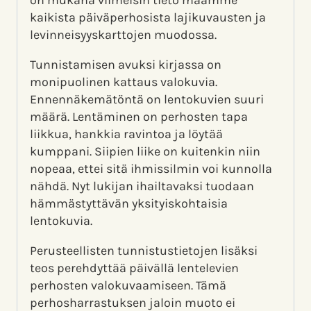
on mukana viimeisin tieto maamme
kaikista päiväperhosista lajikuvausten ja
levinneisyyskarttojen muodossa.
Tunnistamisen avuksi kirjassa on
monipuolinen kattaus valokuvia.
Ennennäkemätöntä on lentokuvien suuri
määrä. Lentäminen on perhosten tapa
liikkua, hankkia ravintoa ja löytää
kumppani. Siipien liike on kuitenkin niin
nopeaa, ettei sitä ihmissilmin voi kunnolla
nähdä. Nyt lukijan ihailtavaksi tuodaan
hämmästyttävän yksityiskohtaisia
lentokuvia.
Perusteellisten tunnistustietojen lisäksi
teos perehdyttää päivällä lentelevien
perhosten valokuvaamiseen. Tämä
perhosharrastuksen jaloin muoto ei