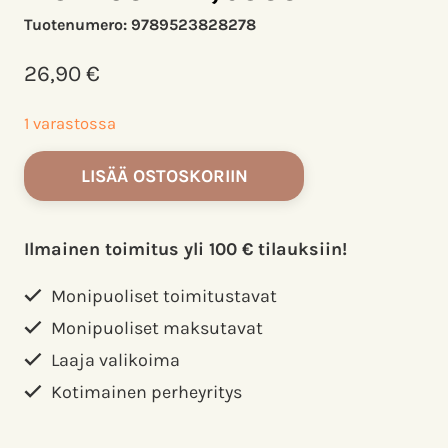
Tuotenumero:
9789523828278
26,90
€
1 varastossa
Suomen
LISÄÄ OSTOSKORIIN
päiväperhoset,
Laji-
ja
Ilmainen toimitus yli 100 € tilauksiin!
kuvausopas,
Murtosaari,
Monipuoliset toimitustavat
Jussi
Monipuoliset maksutavat
määrä
Laaja valikoima
Kotimainen perheyritys