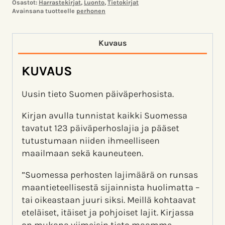
Osastot:
Harrastekirjat
,
Luonto
,
Tietokirjat
Avainsana tuotteelle
perhonen
Kuvaus
KUVAUS
Uusin tieto Suomen päiväperhosista.
Kirjan avulla tunnistat kaikki Suomessa
tavatut 123 päiväperhoslajia ja pääset
tutustumaan niiden ihmeelliseen
maailmaan sekä kauneuteen.
”Suomessa perhosten lajimäärä on runsas
maantieteellisestä sijainnista huolimatta –
tai oikeastaan juuri siksi. Meillä kohtaavat
eteläiset, itäiset ja pohjoiset lajit. Kirjassa