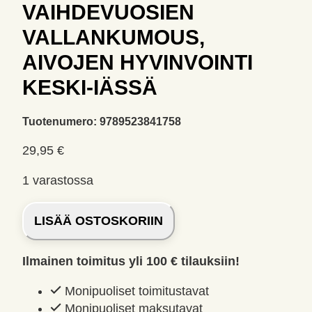
VAIHDEVUOSIEN
VALLANKUMOUS,
AIVOJEN HYVINVOINTI
KESKI-IÄSSÄ
Tuotenumero:
9789523841758
29,95
€
1 varastossa
Vaihdevuosien
LISÄÄ OSTOSKORIIN
vallankumous,
Aivojen
Ilmainen toimitus yli 100 € tilauksiin!
hyvinvointi
keski-
Monipuoliset toimitustavat
iässä
Monipuoliset maksutavat