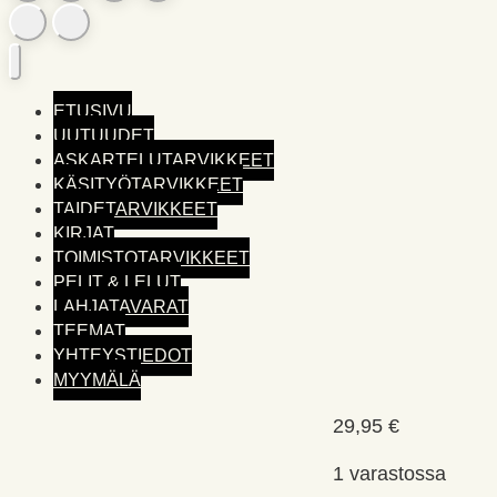
ETUSIVU
UUTUUDET
ASKARTELUTARVIKKEET
KÄSITYÖTARVIKKEET
TAIDETARVIKKEET
KIRJAT
TOIMISTO­TARVIKKEET
PELIT & LELUT
LAHJATAVARAT
TEEMAT
YHTEYSTIEDOT
MYYMÄLÄ
29,95
€
1 varastossa