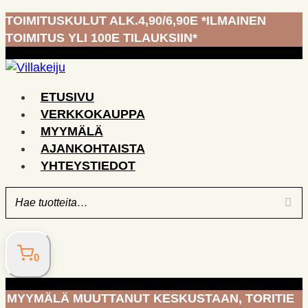
Siirry
TOIMITUSKULUT ALK.4,90/6,90E *ILMAINEN
sisältöön
TOIMITUS YLI 100E TILAUKSIIN*
ETUSIVU
VERKKOKAUPPA
MYYMÄLÄ
AJANKOHTAISTA
YHTEYSTIEDOT
0
MYYMÄLÄ MUUTTANUT KESKUSTAAN, TORITIE