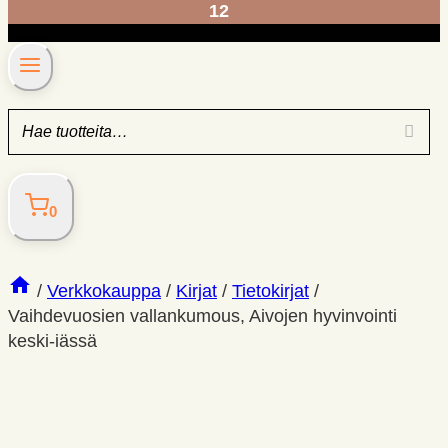
12
0
/
Verkkokauppa
/
Kirjat
/
Tietokirjat
/
Vaihdevuosien vallankumous, Aivojen hyvinvointi
keski-iässä