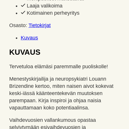
määrä
Laaja valikoima
Kotimainen perheyritys
Osasto:
Tietokirjat
Kuvaus
KUVAUS
Tervetuloa elämäsi paremmalle puoliskolle!
Menestyskirjailija ja neuropsykiatri Louann
Brizendine kertoo, miten naisen aivot kokevat
keski-iässä käänteentekevän muutoksen
parempaan. Kirja inspiroi ja ohjaa naisia
vapauttamaan koko potentiaalinsa.
Vaihdevuosien vallankumous opastaa
selviytymään esivaihdevuosien ja