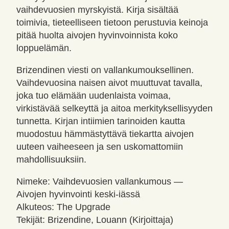
vaihdevuosien myrskyistä. Kirja sisältää
toimivia, tieteelliseen tietoon perustuvia keinoja
pitää huolta aivojen hyvinvoinnista koko
loppuelämän.
Brizendinen viesti on vallankumouksellinen.
Vaihdevuosina naisen aivot muuttuvat tavalla,
joka tuo elämään uudenlaista voimaa,
virkistävää selkeyttä ja aitoa merkityksellisyyden
tunnetta. Kirjan intiimien tarinoiden kautta
muodostuu hämmästyttävä tiekartta aivojen
uuteen vaiheeseen ja sen uskomattomiin
mahdollisuuksiin.
Nimeke: Vaihdevuosien vallankumous —
Aivojen hyvinvointi keski-iässä
Alkuteos: The Upgrade
Tekijät: Brizendine, Louann (Kirjoittaja)