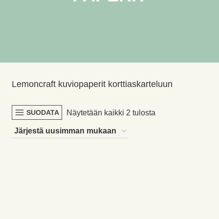
Lemoncraft kuviopaperit korttiaskarteluun
Sorted
Näytetään kaikki 2 tulosta
SUODATA
by
latest