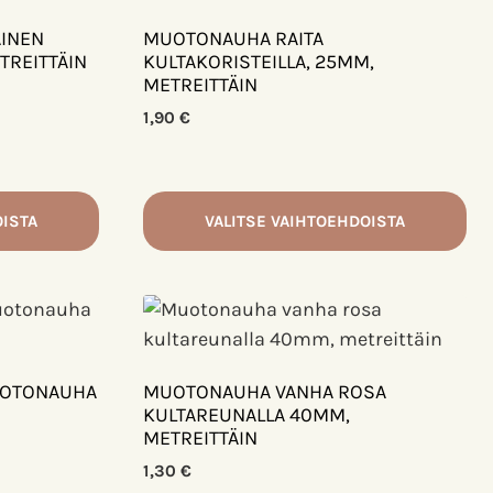
AINEN
MUOTONAUHA RAITA
REITTÄIN
KULTAKORISTEILLA, 25MM,
METREITTÄIN
1,90
€
OISTA
VALITSE VAIHTOEHDOISTA
Tällä
tuotteella
on
useampi
muunnelma.
UOTONAUHA
MUOTONAUHA VANHA ROSA
Voit
KULTAREUNALLA 40MM,
METREITTÄIN
tehdä
valinnat
1,30
€