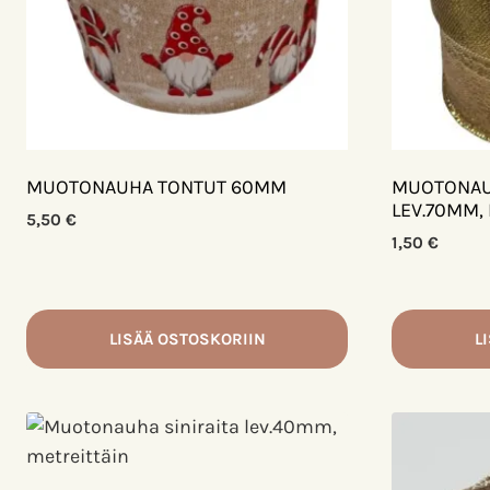
MUOTONAUHA TONTUT 60MM
MUOTONAUH
LEV.70MM,
5,50
€
1,50
€
LISÄÄ OSTOSKORIIN
L