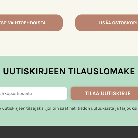
tuotteen
sivulla.
TSE VAIHTOEHDOISTA
LISÄÄ OSTOSKORI
a.
UUTISKIRJEEN TILAUSLOMAKE
TILAA UUTISKIRJE
ty uutiskirjeen tilaajaksi, jolloin saat heti tiedon uutuuksista ja tarjouksi