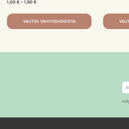
Hintaluokka:
1,00
€
–
1,90
€
1,00 €
-
VALITSE VAIHTOEHDOISTA
VALI
1,90 €
Tällä
Tällä
tuotteella
tuotteella
on
on
useampi
useampi
muunnelma.
muunnelm
Voit
Voit
tehdä
tehdä
valinnat
valinnat
tuotteen
tuotteen
Lii
sivulla.
sivulla.