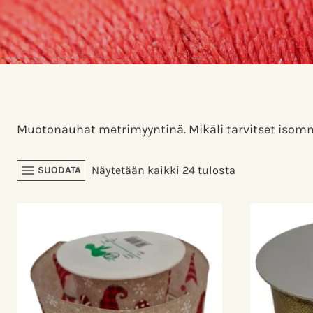
Muotonauhat metrimyyntinä. Mikäli tarvitset isom
Sorted
Näytetään kaikki 24 tulosta
SUODATA
by
latest