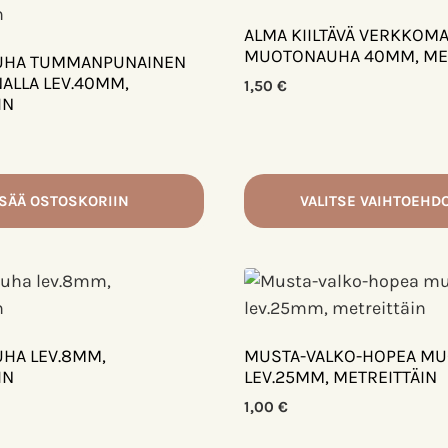
ALMA KIILTÄVÄ VERKKOM
MUOTONAUHA 40MM, MET
HA TUMMANPUNAINEN
ALLA LEV.40MM,
1,50
€
IN
ISÄÄ OSTOSKORIIN
VALITSE VAIHTOEHD
Tällä
tuotteella
on
useampi
muunnelma.
HA LEV.8MM,
MUSTA-VALKO-HOPEA M
Voit
IN
LEV.25MM, METREITTÄIN
tehdä
1,00
€
valinnat