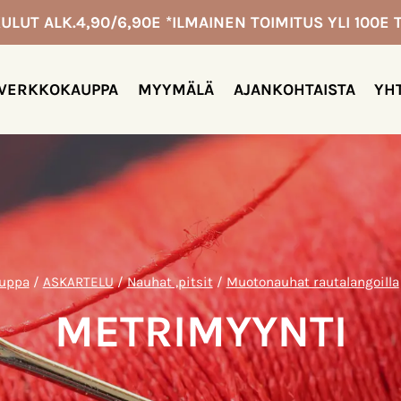
ULUT ALK.4,90/6,90E *ILMAINEN TOIMITUS YLI 100E T
VERKKOKAUPPA
MYYMÄLÄ
AJANKOHTAISTA
YH
uppa
/
ASKARTELU
/
Nauhat ,pitsit
/
Muotonauhat rautalangoilla
METRIMYYNTI