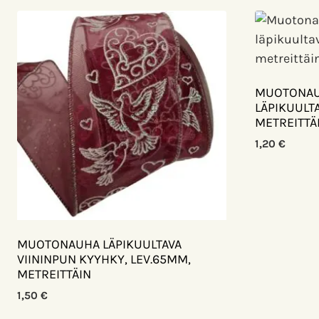
MUOTONAUH
LÄPIKUULTA
METREITTÄ
1,20
€
MUOTONAUHA LÄPIKUULTAVA
VIININPUN KYYHKY, LEV.65MM,
METREITTÄIN
1,50
€