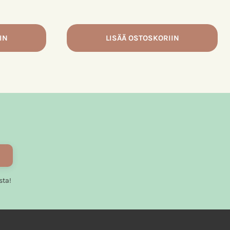
tuotteen
sivulla.
IN
LISÄÄ OSTOSKORIIN
sta!