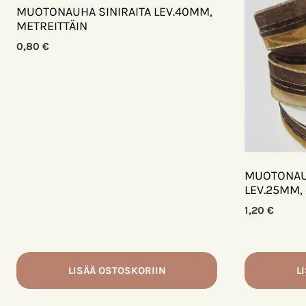
MUOTONAUHA SINIRAITA LEV.40MM,
METREITTÄIN
0,80
€
MUOTONAU
LEV.25MM,
1,20
€
LISÄÄ OSTOSKORIIN
L