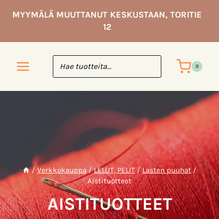
Siirry
MYYMÄLÄ MUUTTANUT KESKUSTAAN, TORITIE
sisältöön
12
0
/
Verkkokauppa
/
LELUT, PELIT
/
Lasten puuhat
/
Aistituotteet
AISTITUOTTEET