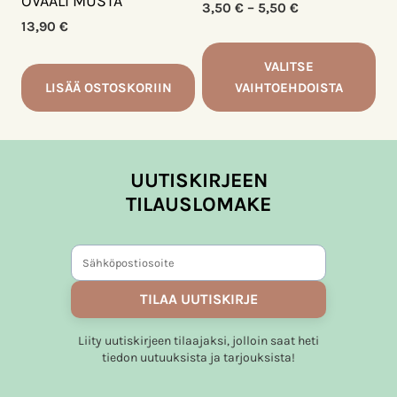
OVAALI MUSTA
Hintaluokka:
3,50
€
–
5,50
€
3,50 €
13,90
€
-
5,50 €
VALITSE
LISÄÄ OSTOSKORIIN
VAIHTOEHDOISTA
Tällä
tuotteella
on
UUTISKIRJEEN
useampi
TILAUSLOMAKE
muunnelma.
Voit
tehdä
valinnat
tuotteen
TILAA UUTISKIRJE
sivulla.
Liity uutiskirjeen tilaajaksi, jolloin saat heti
tiedon uutuuksista ja tarjouksista!