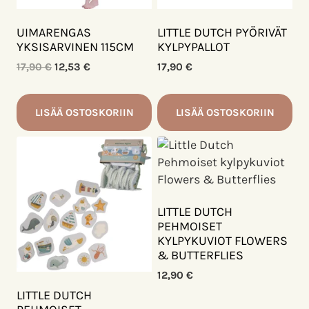
UIMARENGAS
LITTLE DUTCH PYÖRIVÄT
YKSISARVINEN 115CM
KYLPYPALLOT
Alkuperäinen
Nykyinen
17,90
€
12,53
€
17,90
€
hinta
hinta
oli:
on:
17,90 €.
12,53 €.
LISÄÄ OSTOSKORIIN
LISÄÄ OSTOSKORIIN
LITTLE DUTCH
PEHMOISET
KYLPYKUVIOT FLOWERS
& BUTTERFLIES
12,90
€
LITTLE DUTCH