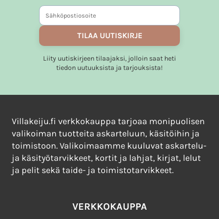
TILAA UUTISKIRJE
Liity uutiskirjeen tilaajaksi, jolloin saat heti
tiedon uutuuksista ja tarjouksista!
Villakeiju.fi verkkokauppa tarjoaa monipuolisen
valikoiman tuotteita askarteluun, käsitöihin ja
toimistoon. Valikoimaamme kuuluvat askartelu-
ja käsityötarvikkeet, kortit ja lahjat, kirjat, lelut
ja pelit sekä taide- ja toimistotarvikkeet.
VERKKOKAUPPA