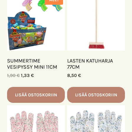
SUMMERTIME
LASTEN KATUHARJA
VESIPYSSY MINI 11CM
77CM
Alkuperäinen
Nykyinen
1,90
€
1,33
€
8,50
€
hinta
hinta
oli:
on:
1,90 €.
1,33 €.
LISÄÄ OSTOSKORIIN
LISÄÄ OSTOSKORIIN