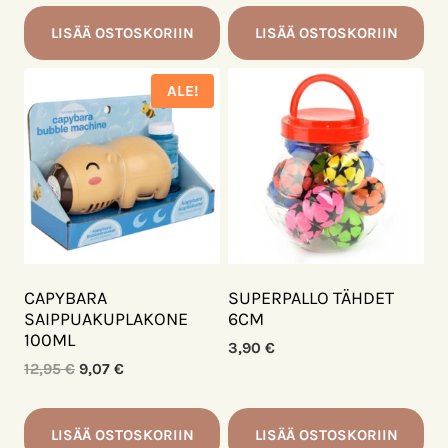
oli:
on:
7,90 €.
5,53 €.
LISÄÄ OSTOSKORIIN
LISÄÄ OSTOSKORIIN
ALE!
CAPYBARA
SUPERPALLO TÄHDET
SAIPPUAKUPLAKONE
6CM
100ML
3,90
€
Alkuperäinen
Nykyinen
12,95
€
9,07
€
hinta
hinta
oli:
on:
12,95 €.
9,07 €.
LISÄÄ OSTOSKORIIN
LISÄÄ OSTOSKORIIN