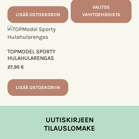
VALITSE
LISÄÄ OSTOSKORIIN
VAIHTOEHDOISTA
Tällä
tuotteella
on
useampi
TOPMODEL SPORTY
muunnelma.
HULAHULARENGAS
Voit
27,95
€
tehdä
valinnat
LISÄÄ OSTOSKORIIN
tuotteen
sivulla.
UUTISKIRJEEN
TILAUSLOMAKE