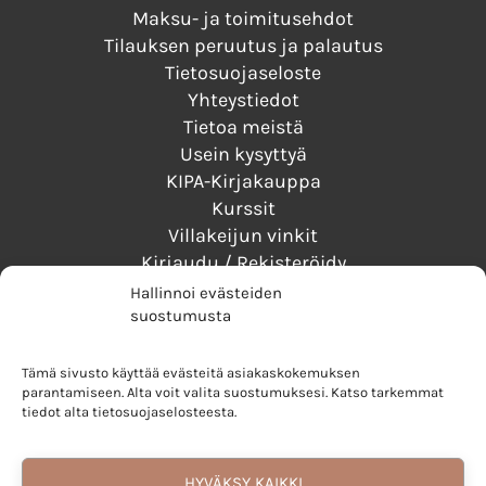
Maksu- ja toimitusehdot
Tilauksen peruutus ja palautus
Tietosuojaseloste
Yhteystiedot
Tietoa meistä
Usein kysyttyä
KIPA-Kirjakauppa
Kurssit
Villakeijun vinkit
Kirjaudu / Rekisteröidy
Hallinnoi evästeiden
suostumusta
TURVALLISET MAKSUTAVAT
Tämä sivusto käyttää evästeitä asiakaskokemuksen
parantamiseen. Alta voit valita suostumuksesi. Katso tarkemmat
LUOTETTAVAT TOIMITUSTAVAT
tiedot alta tietosuojaselosteesta.
HYVÄKSY KAIKKI