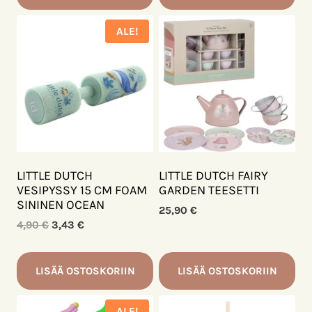
ALE!
LITTLE DUTCH
LITTLE DUTCH FAIRY
VESIPYSSY 15 CM FOAM
GARDEN TEESETTI
SININEN OCEAN
25,90
€
Alkuperäinen
Nykyinen
4,90
€
3,43
€
hinta
hinta
oli:
on:
4,90 €.
3,43 €.
LISÄÄ OSTOSKORIIN
LISÄÄ OSTOSKORIIN
ALE!