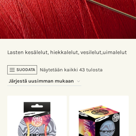
Lasten kesälelut, hiekkalelut, vesilelut,uimalelut
Sorted
Näytetään kaikki 43 tulosta
SUODATA
by
latest