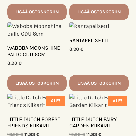
LISÄÄ OSTOSKORIIN
LISÄÄ OSTOSKORIIN
RANTAPELISETTI
WABOBA MOONSHINE
8,90
€
PALLO CDU 6CM
8,90
€
LISÄÄ OSTOSKORIIN
LISÄÄ OSTOSKORIIN
ALE!
ALE!
LITTLE DUTCH FOREST
LITTLE DUTCH FAIRY
FRIENDS KIIKARIT
GARDEN KIIKARIT
Alkuperäinen
Nykyinen
Alkuperäinen
Nykyinen
16,90
€
11,83
€
16,90
€
11,83
€