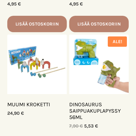
4,95
€
4,95
€
LISÄÄ OSTOSKORIIN
LISÄÄ OSTOSKORIIN
ALE!
MUUMI KROKETTI
DINOSAURUS
SAIPPUAKUPLAPYSSY
24,90
€
56ML
Alkuperäinen
Nykyinen
7,90
€
5,53
€
hinta
hinta