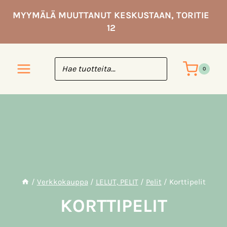
Siirry
MYYMÄLÄ MUUTTANUT KESKUSTAAN, TORITIE
sisältöön
12
0
/
Verkkokauppa
/
LELUT, PELIT
/
Pelit
/
Korttipelit
KORTTIPELIT