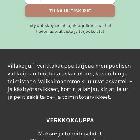
TILAA UUTISKIRJE
Liity uutiskirjeen tilaajaksi, jolloin saat heti
tiedon uutuuksista ja tarjouksista!
Villakeiju.fi verkkokauppa tarjoaa monipuolisen
valikoiman tuotteita askarteluun, käsitöihin ja
toimistoon. Valikoimaamme kuuluvat askartelu-
ja käsityötarvikkeet, kortit ja lahjat, kirjat, lelut
ja pelit sekä taide- ja toimistotarvikkeet.
VERKKOKAUPPA
Maksu- ja toimitusehdot