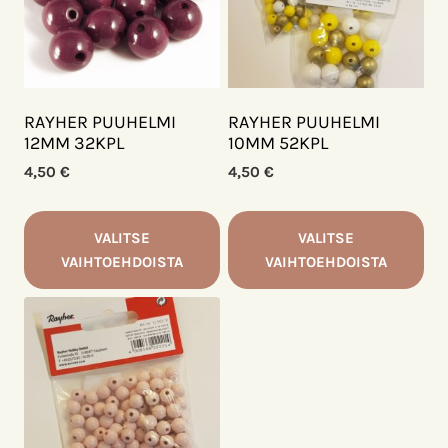
RAYHER PUUHELMI
RAYHER PUUHELMI
12MM 32KPL
10MM 52KPL
4,50
€
4,50
€
VALITSE
VALITSE
VAIHTOEHDOISTA
VAIHTOEHDOISTA
Tällä
Tällä
tuotteella
tuotteella
on
on
useampi
useampi
muunnelma.
muunnelma.
Voit
Voit