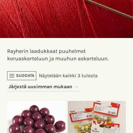
Rayherin laadukkaat puuhelmet
koruaskarteluun ja muuhun askarteluun.
Sorted
Näytetään kaikki 3 tulosta
SUODATA
by
latest