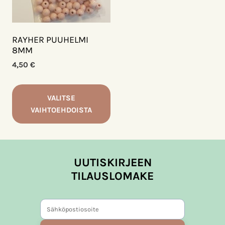
tehdä
tehdä
valinnat
valinnat
tuotteen
tuotteen
sivulla.
sivulla.
RAYHER PUUHELMI
8MM
4,50
€
VALITSE
VAIHTOEHDOISTA
Tällä
tuotteella
on
UUTISKIRJEEN
useampi
TILAUSLOMAKE
muunnelma.
Voit
tehdä
valinnat