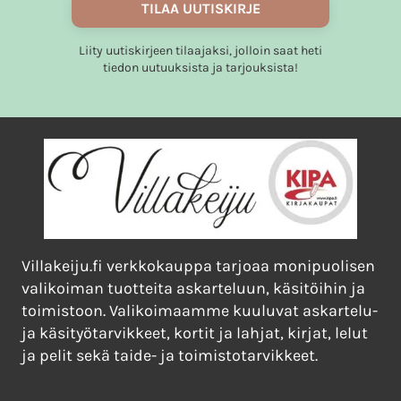
tuotteen
TILAA UUTISKIRJE
sivulla.
Liity uutiskirjeen tilaajaksi, jolloin saat heti
tiedon uutuuksista ja tarjouksista!
Villakeiju.fi verkkokauppa tarjoaa monipuolisen
valikoiman tuotteita askarteluun, käsitöihin ja
toimistoon. Valikoimaamme kuuluvat askartelu-
ja käsityötarvikkeet, kortit ja lahjat, kirjat, lelut
ja pelit sekä taide- ja toimistotarvikkeet.