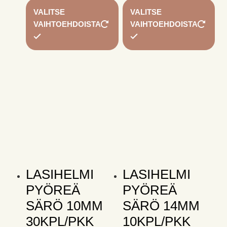
Tällä
Täl
VALITSE
VALITSE
tuotteella
tuo
VAIHTOEHDOISTA
VAIHTOEHDOISTA
on
on
useampi
us
muunnelma.
mu
Voit
Voi
tehdä
te
valinnat
val
tuotteen
tuo
sivulla.
siv
LASIHELMI
LASIHELMI
PYÖREÄ
PYÖREÄ
SÄRÖ 10MM
SÄRÖ 14MM
30KPL/PKK
10KPL/PKK