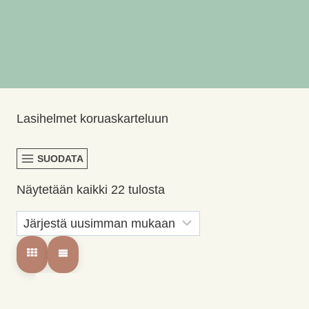
Lasihelmet koruaskarteluun
SUODATA
Sorted
Näytetään kaikki 22 tulosta
by
latest