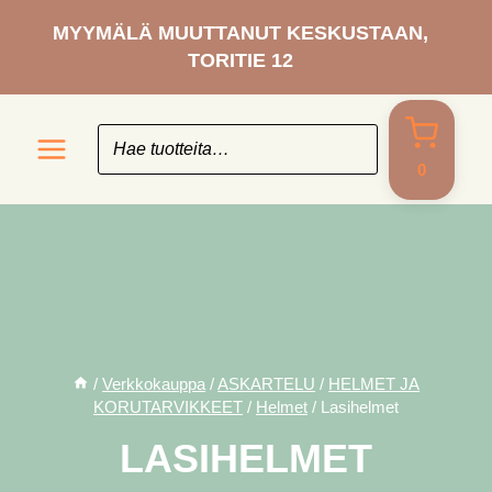
Siirry
MYYMÄLÄ MUUTTANUT KESKUSTAAN,
sisältöön
TORITIE 12
0
/
Verkkokauppa
/
ASKARTELU
/
HELMET JA
KORUTARVIKKEET
/
Helmet
/
Lasihelmet
LASIHELMET