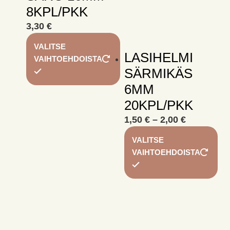
8KPL/PKK
3,30
€
Tällä
VALITSE
tuotteella
LASIHELMI
VAIHTOEHDOISTA
on
SÄRMIKÄS
useampi
6MM
muunnelma.
Voit
20KPL/PKK
tehdä
Hintaluok
1,50
€
–
2,00
€
valinnat
1,50 €
Täl
VALITSE
tuotteen
-
tuo
VAIHTOEHDOISTA
sivulla.
2,00 €
on
us
mu
Voi
te
val