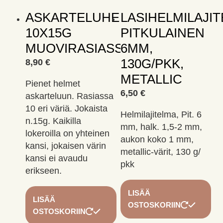
ASKARTELUHELMET
LASIHELMILAJI
10X15G
PITKULAINEN
MUOVIRASIASSA
6MM,
130G/PKK,
8,90
€
METALLIC
Pienet helmet
6,50
€
askarteluun. Rasiassa
10 eri väriä. Jokaista
Helmilajitelma, Pit. 6
n.15g. Kaikilla
mm, halk. 1,5-2 mm,
lokeroilla on yhteinen
aukon koko 1 mm,
kansi, jokaisen värin
metallic-värit, 130 g/
kansi ei avaudu
pkk
erikseen.
LISÄÄ
LISÄÄ
OSTOSKORIIN
OSTOSKORIIN