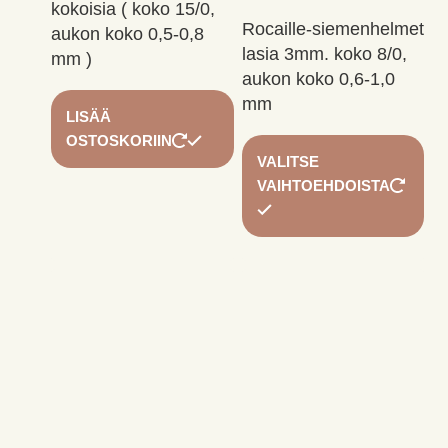
kokoisia ( koko 15/0,
Rocaille-siemenhelmet
aukon koko 0,5-0,8
lasia 3mm. koko 8/0,
mm )
aukon koko 0,6-1,0
mm
LISÄÄ
OSTOSKORIIN
Täl
VALITSE
tuo
VAIHTOEHDOISTA
on
us
mu
Voi
te
val
tuo
siv