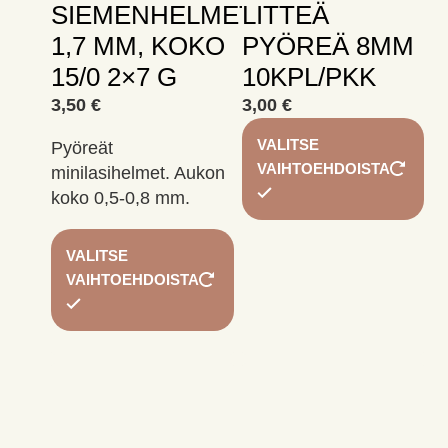
SIEMENHELMET
LITTEÄ
1,7 MM, KOKO
PYÖREÄ 8MM
15/0 2×7 G
10KPL/PKK
3,50
€
3,00
€
Täl
VALITSE
Pyöreät
tuo
VAIHTOEHDOISTA
minilasihelmet. Aukon
on
koko 0,5-0,8 mm.
us
mu
Tällä
Voi
VALITSE
tuotteella
te
VAIHTOEHDOISTA
on
val
useampi
tuo
muunnelma.
siv
Voit
tehdä
valinnat
tuotteen