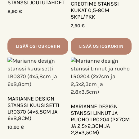
STANSSI JOULUTÄHDET
CREOTIME STANSSI
KUKAT 0,5-8CM
8,90
€
5KPL/PKK
7,90
€
LISÄÄ OSTOSKORIIN
LISÄÄ OSTOSKORIIN
MARIANNE DESIGN
STANSSI KUUSISETTI
MARIANNE DESIGN
LR0370 (4×5,8CM JA
STANSSI LINNUT JA
6×8,8CM)
RUOHO LR0204 (2X7CM
JA 2,5×2,3CM JA
10,90
€
2,8×3,5CM)