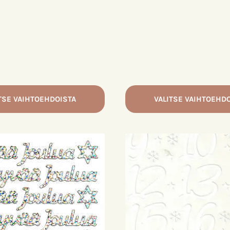
TSE VAIHTOEHDOISTA
VALITSE VAIHTOEHD
Tällä
tuotteella
on
useampi
a.
muunnelma.
Voit
tehdä
valinnat
tuotteen