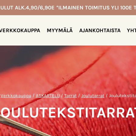
ULUT ALK.4,90/6,90E *ILMAINEN TOIMITUS YLI 100E T
VERKKOKAUPPA
MYYMÄLÄ
AJANKOHTAISTA
YH
Verkkokauppa
/
ASKARTELU
/
Tarrat
/
Joulutarrat
/
Joulutekstit
JOULUTEKSTITARRA