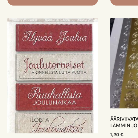
ÄÄRIVIIVAT
LÄMMIN J
1,20
€