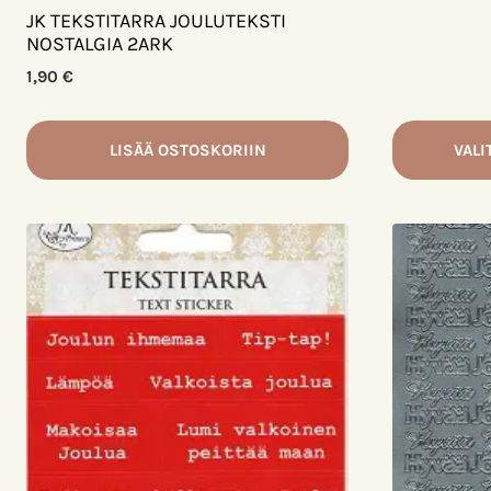
JK TEKSTITARRA JOULUTEKSTI
NOSTALGIA 2ARK
1,90
€
LISÄÄ OSTOSKORIIN
VALI
Tällä
tuotteella
on
useampi
muunnelm
Voit
tehdä
valinnat
tuotteen
sivulla.