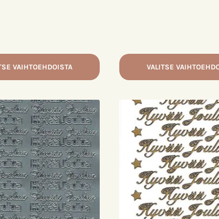
TSE VAIHTOEHDOISTA
VALITSE VAIHTOEHD
Tällä
tuotteella
on
useampi
a.
muunnelma.
Voit
tehdä
valinnat
tuotteen
sivulla.