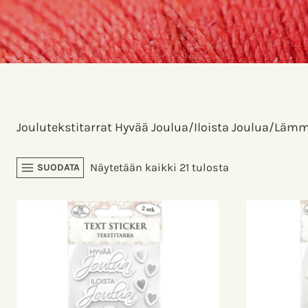
Joulutekstitarrat Hyvää Joulua/Iloista Joulua/Lämm
Sorted
Näytetään kaikki 21 tulosta
SUODATA
by
latest