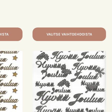
OISTA
VALITSE VAIHTOEHDOISTA
Tällä
tuotteella
on
useampi
muunnelma.
Voit
tehdä
valinnat
tuotteen
sivulla.