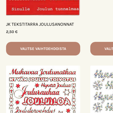
JK TEKSTITARRA JOULUSANONNAT
2,50
€
VALITSE VAIHTOEHDOISTA
VALI
Tällä
Tällä
tuotteella
tuotteella
on
on
useampi
useampi
muunnelma.
muunnelm
Voit
Voit
tehdä
tehdä
valinnat
valinnat
tuotteen
tuotteen