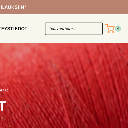
ILAUKSIIN*
TEYSTIEDOT
0
arrat
T