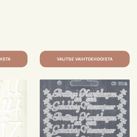
OISTA
VALITSE VAIHTOEHDOISTA
Tällä
tuotteella
on
useampi
muunnelma.
Voit
tehdä
valinnat
tuotteen