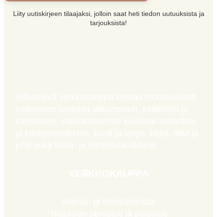
Liity uutiskirjeen tilaajaksi, jolloin saat heti tiedon uutuuksista ja
tarjouksista!
Villakeiju.fi verkkokauppa tarjoaa monipuolisen
valikoiman tuotteita askarteluun, käsitöihin ja
toimistoon. Valikoimaamme kuuluvat askartelu-
ja käsityötarvikkeet, kortit ja lahjat, kirjat, lelut ja
pelit sekä taide- ja toimistotarvikkeet.
VERKKOKAUPPA
Maksu- ja toimitusehdot
Tilauksen peruutus ja palautus