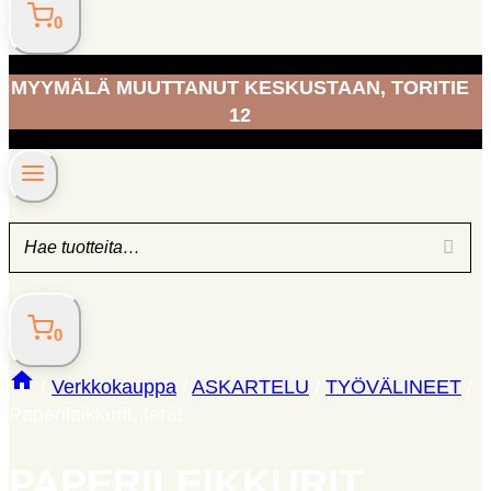
0
MYYMÄLÄ MUUTTANUT KESKUSTAAN, TORITIE
12
0
/
Verkkokauppa
/
ASKARTELU
/
TYÖVÄLINEET
/
Paperileikkurit, terät
PAPERILEIKKURIT,