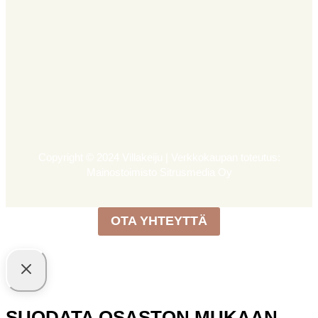
Copyright © 2024 Villakeiju | Verkkokaupan toteutus:
Mainostoimisto Sitrusmedia Oy
OTA YHTEYTTÄ
SUODATA OSASTON MUKAAN