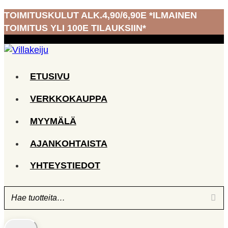
Siirry
TOIMITUSKULUT ALK.4,90/6,90E *ILMAINEN
sisältöön
TOIMITUS YLI 100E TILAUKSIIN*
ETUSIVU
VERKKOKAUPPA
MYYMÄLÄ
AJANKOHTAISTA
YHTEYSTIEDOT