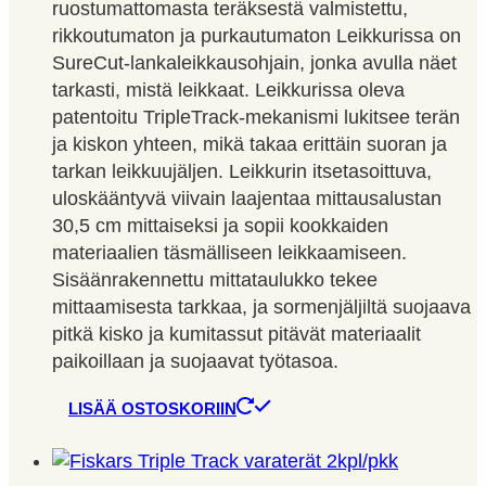
ruostumattomasta teräksestä valmistettu,
rikkoutumaton ja purkautumaton Leikkurissa on
SureCut-lankaleikkausohjain, jonka avulla näet
tarkasti, mistä leikkaat. Leikkurissa oleva
patentoitu TripleTrack-mekanismi lukitsee terän
ja kiskon yhteen, mikä takaa erittäin suoran ja
tarkan leikkuujäljen. Leikkurin itsetasoittuva,
uloskääntyvä viivain laajentaa mittausalustan
30,5 cm mittaiseksi ja sopii kookkaiden
materiaalien täsmälliseen leikkaamiseen.
Sisäänrakennettu mittataulukko tekee
mittaamisesta tarkkaa, ja sormenjäljiltä suojaava
pitkä kisko ja kumitassut pitävät materiaalit
paikoillaan ja suojaavat työtasoa.
LISÄÄ OSTOSKORIIN