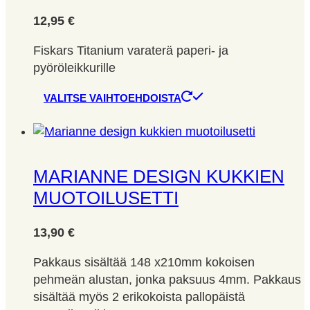
12,95
€
Fiskars Titanium varaterä paperi- ja
pyöröleikkurille
Tällä
VALITSE VAIHTOEHDOISTA
tuotteella
on
useampi
muunnelma.
MARIANNE DESIGN KUKKIEN
Voit
MUOTOILUSETTI
tehdä
valinnat
13,90
€
tuotteen
sivulla.
Pakkaus sisältää 148 x210mm kokoisen
pehmeän alustan, jonka paksuus 4mm. Pakkaus
sisältää myös 2 erikokoista pallopäistä