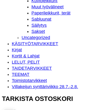
Kuvioleikkurit
Muut työvälineet
Paperileikkurit, terät
Sabluunat
Säilytys
Sakset
Uncategorized
KÄSITYÖ­TARVIKKEET
Kirjat
Kortit & Lahjat
LELUT, PELIT
TAIDE­TARVIKKEET
TEEMAT
Toimisto­tarvikkeet
Villakeijun synttäriviikko 28.7.-2.8.
TARKISTA OSTOSKORI