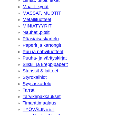
Liimat, teipit, lakat
Maalit, kynät
MASSAT, MUOTIT
Metallituotteet
MINIATYYRIT
Nauhat ,pitsit
Pääsiäisaskartelu
Paperit ja kartongit
Puu ja pahvituotteet
Puuha- ja värityskirjat
Silkki- ja kreppipaperit
Stanssit & laitteet
Styroxaihiot
Syysaskartelu
Tarrat
Tarvikepakkaukset
Timanttimaalaus
TYÖVÄLINEET