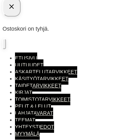
Ostoskori on tyhjä.
ETUSIVU
UUTUUDET
ASKARTELUTARVIKKEET
KÄSITYÖTARVIKKEET
TAIDETARVIKKEET
KIRJAT
TOIMISTO­TARVIKKEET
PELIT & LELUT
LAHJATAVARAT
TEEMAT
YHTEYSTIEDOT
MYYMÄLÄ