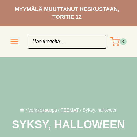
Siirry
MYYMÄLÄ MUUTTANUT KESKUSTAAN,
sisältöön
TORITIE 12
0
/
Verkkokauppa
/
TEEMAT
/
Syksy, halloween
SYKSY, HALLOWEEN