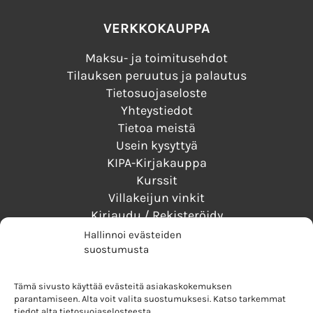
VERKKOKAUPPA
Maksu- ja toimitusehdot
Tilauksen peruutus ja palautus
Tietosuojaseloste
Yhteystiedot
Tietoa meistä
Usein kysyttyä
KIPA-Kirjakauppa
Kurssit
Villakeijun vinkit
Kirjaudu / Rekisteröidy
Hallinnoi evästeiden
suostumusta
TURVALLISET MAKSUTAVAT
Tämä sivusto käyttää evästeitä asiakaskokemuksen
parantamiseen. Alta voit valita suostumuksesi. Katso tarkemmat
LUOTETTAVAT TOIMITUSTAVAT
tiedot alta tietosuojaselosteesta.