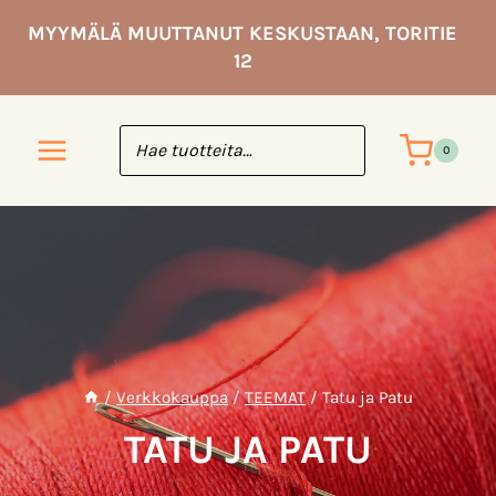
Siirry
MYYMÄLÄ MUUTTANUT KESKUSTAAN, TORITIE
sisältöön
12
0
/
Verkkokauppa
/
TEEMAT
/
Tatu ja Patu
TATU JA PATU