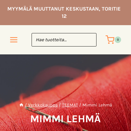
Siirry
MYYMÄLÄ MUUTTANUT KESKUSTAAN, TORITIE
sisältöön
12
0
/
Verkkokauppa
/
TEEMAT
/
Mimmi Lehmä
MIMMI LEHMÄ