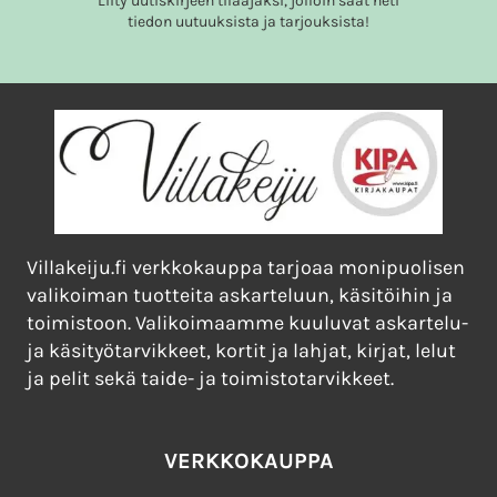
Liity uutiskirjeen tilaajaksi, jolloin saat heti
tiedon uutuuksista ja tarjouksista!
Villakeiju.fi verkkokauppa tarjoaa monipuolisen
valikoiman tuotteita askarteluun, käsitöihin ja
toimistoon. Valikoimaamme kuuluvat askartelu-
ja käsityötarvikkeet, kortit ja lahjat, kirjat, lelut
ja pelit sekä taide- ja toimistotarvikkeet.
VERKKOKAUPPA