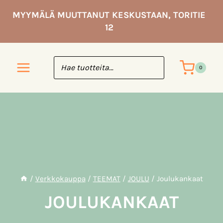
Siirry
MYYMÄLÄ MUUTTANUT KESKUSTAAN, TORITIE
sisältöön
12
0
/
Verkkokauppa
/
TEEMAT
/
JOULU
/
Joulukankaat
JOULUKANKAAT