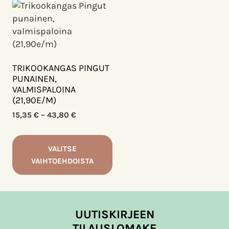
TRIKOOKANGAS PINGUT
PUNAINEN,
VALMISPALOINA
(21,90E/M)
Hintaluokka:
15,35
€
–
43,80
€
15,35 €
-
43,80 €
VALITSE
VAIHTOEHDOISTA
Tällä
tuotteella
on
UUTISKIRJEEN
useampi
TILAUSLOMAKE