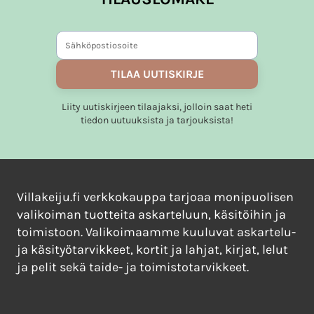
muunnelma.
Voit
tehdä
valinnat
tuotteen
TILAA UUTISKIRJE
sivulla.
Liity uutiskirjeen tilaajaksi, jolloin saat heti
tiedon uutuuksista ja tarjouksista!
Villakeiju.fi verkkokauppa tarjoaa monipuolisen
valikoiman tuotteita askarteluun, käsitöihin ja
toimistoon. Valikoimaamme kuuluvat askartelu-
ja käsityötarvikkeet, kortit ja lahjat, kirjat, lelut
ja pelit sekä taide- ja toimistotarvikkeet.