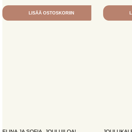
LISÄÄ OSTOSKORIIN
L
ELINA JA SOFIA. JOULUILOA!
JOULUKALE