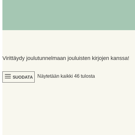
Virittäydy joulutunnelmaan jouluisten kirjojen kanssa!
Sorted
Näytetään kaikki 46 tulosta
SUODATA
by
latest