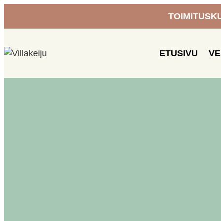
Siirry
TOIMITUSKUL
sisältöön
ETUSIVU
V