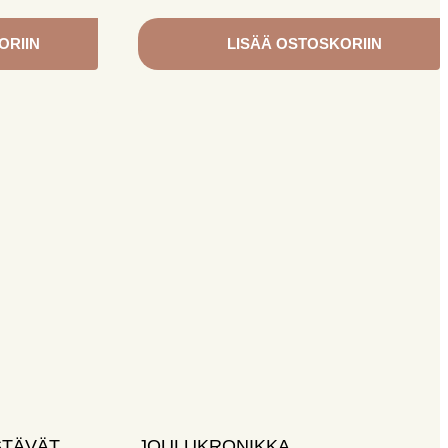
ORIIN
LISÄÄ OSTOSKORIIN
STÄVÄT,
JOULUKRONIKKA