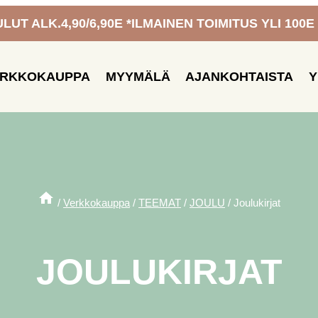
UT ALK.4,90/6,90E *ILMAINEN TOIMITUS YLI 100E
ERKKOKAUPPA
MYYMÄLÄ
AJANKOHTAISTA
Y
/
Verkkokauppa
/
TEEMAT
/
JOULU
/
Joulukirjat
JOULUKIRJAT